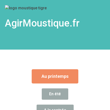
AgirMoustique.fr
Au printemps
En été