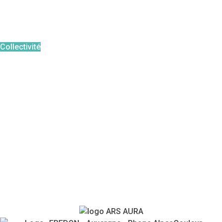
Périodes à risque
Agir en tant que
:
Collectivité
Particulier
Professionnel
Pour aller plus loin :
FAQ
Témoignages
Agenda
Contacts