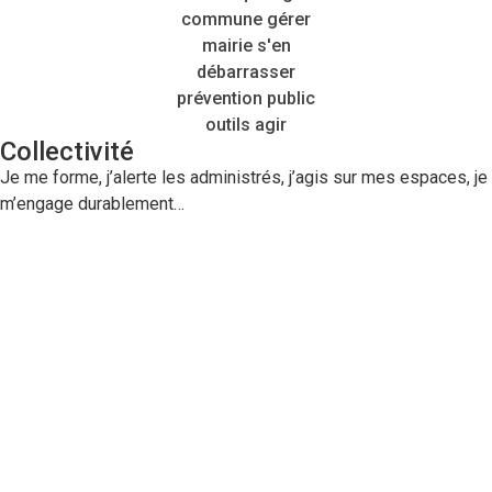
Collectivité
Je me forme, j’alerte les administrés, j’agis sur mes espaces, je
m’engage durablement…
Le moustique tigre
Reconnaitre
Risque pour la santé
Périodes à risque
Agir en tant que
: