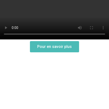
Pour en savoir plus
Le moustique tigre
Reconnaitre
Risque pour la santé
Périodes à risque