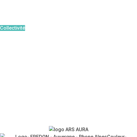
Périodes à risque
Agir en tant que
:
Collectivité
Particulier
Professionnel
Pour aller plus loin :
FAQ
Témoignages
Agenda
Contacts