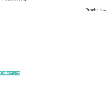
Prochain
→
Le moustique tigre
Reconnaitre
Risque pour la santé
Périodes à risque
Agir en tant que
:
Collectivité
Particulier
Professionnel
Pour aller plus loin :