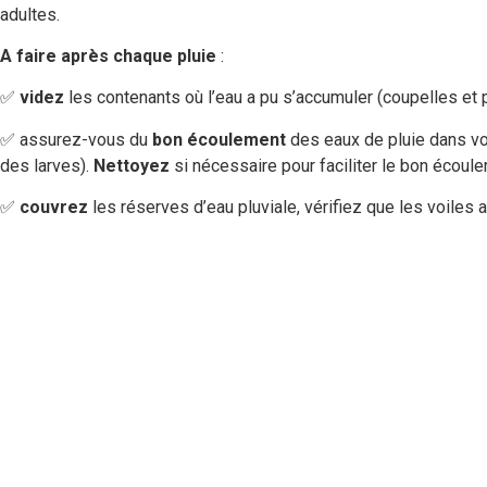
adultes.
A faire après chaque pluie
:
✅
videz
les contenants où l’eau a pu s’accumuler (coupelles et 
✅ assurez-vous du
bon écoulement
des eaux de pluie dans vo
des larves).
Nettoyez
si nécessaire pour faciliter le bon écoul
✅
couvrez
les réserves d’eau pluviale, vérifiez que les voiles 
Le moustique tigre
Reconnaitre
Risque pour la santé
Périodes à risque