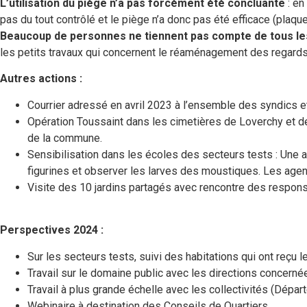
L’utilisation du piège n’a pas forcément été concluante
: en
pas du tout contrôlé et le piège n’a donc pas été efficace (plaqu
Beaucoup de personnes ne tiennent pas compte de tous le
les petits travaux qui concernent le réaménagement des regards
Autres actions :
Courrier adressé en avril 2023 à l’ensemble des syndics et
Opération Toussaint dans les cimetières de Loverchy et des
de la commune.
Sensibilisation dans les écoles des secteurs tests : Une 
figurines et observer les larves des moustiques. Les agen
Visite des 10 jardins partagés avec rencontre des respon
Perspectives 2024 :
Sur les secteurs tests, suivi des habitations qui ont reçu l
Travail sur le domaine public avec les directions concernées
Travail à plus grande échelle avec les collectivités (Dépa
Webinaire à destination des Conseils de Quartiers.