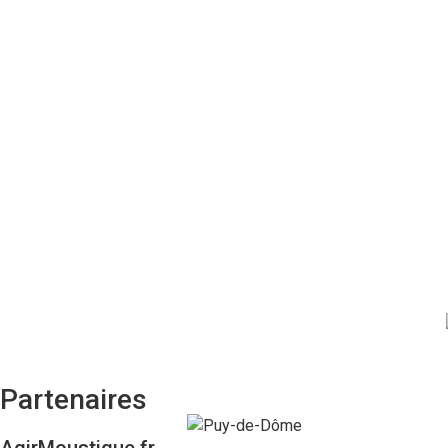
Particulier
Professionnel
Pour aller plus loin :
FAQ
Témoignages
Agenda
Contacts
Partenaires