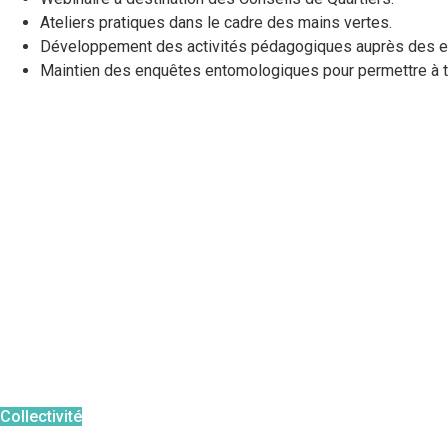
Ateliers pratiques dans le cadre des mains vertes.
Développement des activités pédagogiques auprès des e
Maintien des enquêtes entomologiques pour permettre à t
Le moustique tigre
Reconnaitre
Risque pour la santé
Périodes à risque
Agir en tant que
:
Collectivité