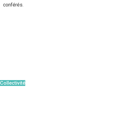
conférés.
Le moustique tigre
Reconnaitre
Risque pour la santé
Périodes à risque
Agir en tant que
:
Collectivité
Particulier
Professionnel
Pour aller plus loin :
FAQ